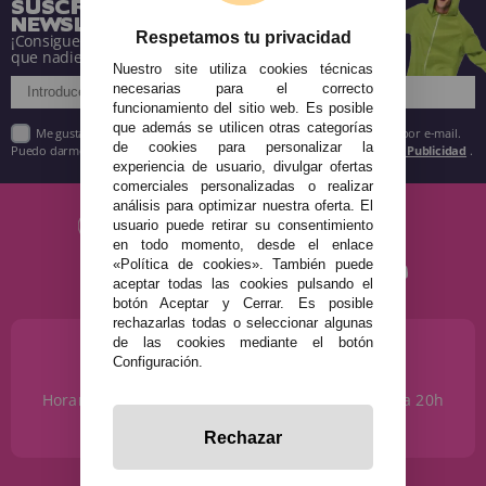
SUSCRÍBETE A NUESTRA
NEWSLETTER
Respetamos tu privacidad
¡Consigue descuentos y entérate de todo antes
que nadie!
Nuestro site utiliza cookies técnicas
necesarias para el correcto
funcionamiento del sitio web. Es posible
que además se utilicen otras categorías
Me gustaría recibir descuentos exclusivos, novedades y tendencias por e-mail.
de cookies para personalizar la
Puedo darme de baja cuando quiera según lo recogido en la
Política de Publicidad
.
experiencia de usuario, divulgar ofertas
comerciales personalizadas o realizar
análisis para optimizar nuestra oferta. El
usuario puede retirar su consentimiento
en todo momento, desde el enlace
«Política de cookies». También puede
aceptar todas las cookies pulsando el
botón Aceptar y Cerrar. Es posible
rechazarlas todas o seleccionar algunas
de las cookies mediante el botón
¿NECESITAS AYUDA?
Configuración.
915 793 695
Horario de Lunes a Sábados de 10 a 14h y de 17 a 20h
info@disfracestuyyo.com
Rechazar