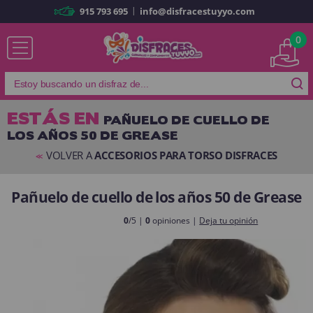
|
915 793 695
info@disfracestuyyo.com
Ya soy cliente
0
ESTÁS EN
PAÑUELO DE CUELLO DE
LOS AÑOS 50 DE GREASE
Recordarme
¿Olvidó su contraseña?
VOLVER A
ACCESORIOS PARA TORSO DISFRACES
<<
ENTRAR
Pañuelo de cuello de los años 50 de Grease
Es mi primera vez
0
/5 |
0
opiniones |
Deja tu opinión
Soy nuevo
Al crear una cuenta en
disfracestuyyo.com
podrás realizar tus
compras rápidamente en nuestra tienda virtual, revisar el estado de tus
pedidos y consultar tus operaciones anteriores.