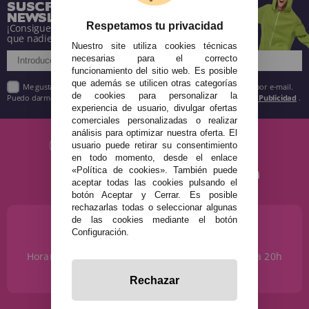
SUSCRÍBETE A NUESTRA
NEWSLETTER
Respetamos tu privacidad
¡Consigue descuentos y entérate de todo antes
que nadie!
Nuestro site utiliza cookies técnicas
necesarias para el correcto
funcionamiento del sitio web. Es posible
que además se utilicen otras categorías
Me gustaría recibir descuentos exclusivos, novedades y tendencias por e-mail.
de cookies para personalizar la
Puedo darme de baja cuando quiera según lo recogido en la
Política de Publicidad
.
experiencia de usuario, divulgar ofertas
comerciales personalizadas o realizar
análisis para optimizar nuestra oferta. El
usuario puede retirar su consentimiento
en todo momento, desde el enlace
«Política de cookies». También puede
aceptar todas las cookies pulsando el
botón Aceptar y Cerrar. Es posible
rechazarlas todas o seleccionar algunas
de las cookies mediante el botón
¿NECESITAS AYUDA?
Configuración.
915 793 695
Horario de Lunes a Sábados de 10 a 14h y de 17 a 20h
info@disfracestuyyo.com
Rechazar