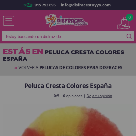
|
915 793 695
info@disfracestuyyo.com
Ya soy cliente
0
ESTÁS EN
PELUCA CRESTA COLORES
ESPAÑA
Recordarme
¿Olvidó su contraseña?
VOLVER A
PELUCAS DE COLORES PARA DISFRACES
<<
ENTRAR
Peluca Cresta Colores España
Es mi primera vez
0
/5 |
0
opiniones |
Deja tu opinión
Soy nuevo
Al crear una cuenta en
disfracestuyyo.com
podrás realizar tus
compras rápidamente en nuestra tienda virtual, revisar el estado de tus
pedidos y consultar tus operaciones anteriores.