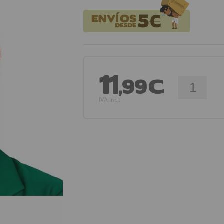
11
,99€
IVA Incl.