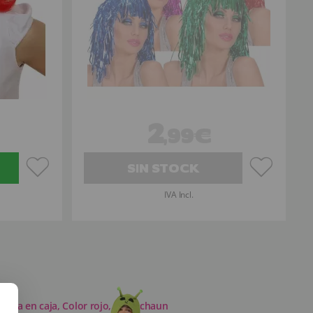
2
,99€
SIN STOCK
IVA Incl.
barba en caja, Color rojo, Leprechaun