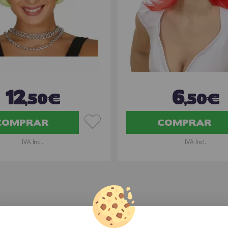
12
6
,50€
,50€
COMPRAR
COMPRAR
IVA Incl.
IVA Incl.
a Disfraces
»
Pelucas Cortas Lisas de Colores
»
Peluca pelirroja con 