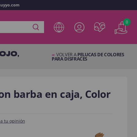
tuyyo.com
vo
0
ta en
disfracestuyyo.com
podrás realizar tus compras
tienda virtual, revisar el estado de tus pedidos y consultar
OJO,
res.
VOLVER A
PELUCAS DE COLORES
<<
PARA DISFRACES
s esperando.
NTA
con barba en caja, Color
a tu opinión