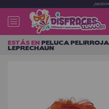
¿NECESITA
Ya soy cliente
ESTÁS EN
PELUCA PELIRROJA
LEPRECHAUN
Recordarme
¿Olvidó su contraseña?
ENTRAR