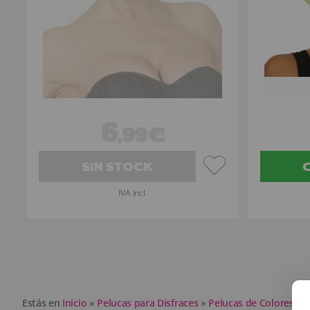
6
,99€
SIN STOCK
IVA Incl.
Estás en
Inicio
»
Pelucas para Disfraces
»
Pelucas de Colores par