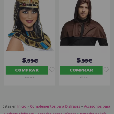
5
5
,99€
,99€
COMPRAR
COMPRAR
IVA Incl.
IVA Incl.
Estás en
Inicio
»
Complementos para Disfraces
»
Accesorios para
la cabeza Disfraces
»
Tocados para Disfraces
»
Penacho de jefe