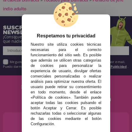
indio adulto
SUSCRÍBETE A NUESTRA
NEWSLETTER
Respetamos tu privacidad
¡Consigue descuentos y entérate de todo antes
que nadie!
Nuestro site utiliza cookies técnicas
necesarias para el correcto
funcionamiento del sitio web. Es posible
que además se utilicen otras categorías
Me gustaría recibir descuentos exclusivos, novedades y tendencias por e-mail.
de cookies para personalizar la
Puedo darme de baja cuando quiera según lo recogido en la
Política de Publicidad
.
experiencia de usuario, divulgar ofertas
comerciales personalizadas o realizar
análisis para optimizar nuestra oferta. El
usuario puede retirar su consentimiento
en todo momento, desde el enlace
«Política de cookies». También puede
aceptar todas las cookies pulsando el
botón Aceptar y Cerrar. Es posible
rechazarlas todas o seleccionar algunas
de las cookies mediante el botón
¿NECESITAS AYUDA?
Configuración.
915 793 695