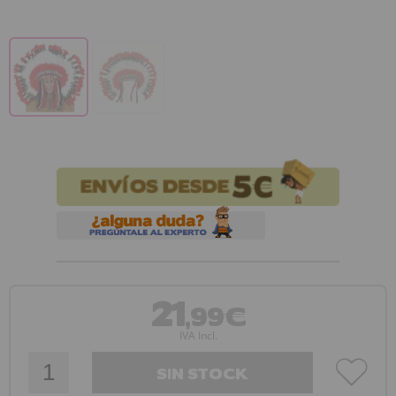
21
,99€
IVA Incl.
SIN STOCK