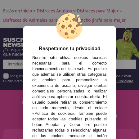
Estás en
Inicio
»
Disfraces Adultos
»
Disfraces para Mujer
»
Disfraces de Animales para Mujer
»
Poncho Jirafa para mujer
SUSCRÍBETE A NUESTRA
NEWSLETTER
Respetamos tu privacidad
¡Consigue descuentos y entérate de todo antes
que nadie!
Nuestro site utiliza cookies técnicas
necesarias para el correcto
funcionamiento del sitio web. Es posible
que además se utilicen otras categorías
Me gustaría recibir descuentos exclusivos, novedades y tendencias por e-mail.
de cookies para personalizar la
Puedo darme de baja cuando quiera según lo recogido en la
Política de Publicidad
.
experiencia de usuario, divulgar ofertas
comerciales personalizadas o realizar
análisis para optimizar nuestra oferta. El
usuario puede retirar su consentimiento
en todo momento, desde el enlace
«Política de cookies». También puede
aceptar todas las cookies pulsando el
botón Aceptar y Cerrar. Es posible
rechazarlas todas o seleccionar algunas
de las cookies mediante el botón
¿NECESITAS AYUDA?