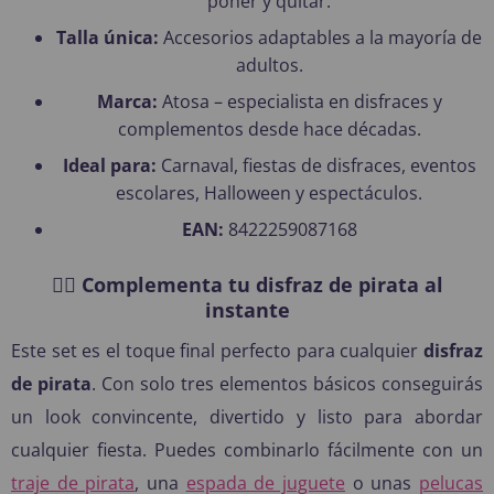
poner y quitar.
Talla única:
Accesorios adaptables a la mayoría de
adultos.
Marca:
Atosa – especialista en disfraces y
complementos desde hace décadas.
Ideal para:
Carnaval, fiestas de disfraces, eventos
escolares, Halloween y espectáculos.
EAN:
8422259087168
🏴‍☠️ Complementa tu disfraz de pirata al
instante
Este set es el toque final perfecto para cualquier
disfraz
de pirata
. Con solo tres elementos básicos conseguirás
un look convincente, divertido y listo para abordar
cualquier fiesta. Puedes combinarlo fácilmente con un
traje de pirata
, una
espada de juguete
o unas
pelucas