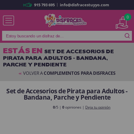
|
915 793 695
info@disfracestuyyo.com
Ya soy cliente
0
ESTÁS EN
SET DE ACCESORIOS DE
PIRATA PARA ADULTOS - BANDANA,
Recordarme
¿Olvidó su contraseña?
PARCHE Y PENDIENTE
ENTRAR
VOLVER A
COMPLEMENTOS PARA DISFRACES
<<
Set de Accesorios de Pirata para Adultos -
Es mi primera vez
Bandana, Parche y Pendiente
Soy nuevo
0
/5 |
0
opiniones |
Deja tu opinión
Al crear una cuenta en
disfracestuyyo.com
podrás realizar tus
compras rápidamente en nuestra tienda virtual, revisar el estado de tus
pedidos y consultar tus operaciones anteriores.