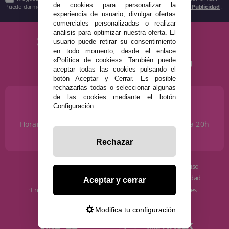
de cookies para personalizar la
Puedo darme de baja cuando quiera según lo recogido en la
Política de Publicidad
.
experiencia de usuario, divulgar ofertas
comerciales personalizadas o realizar
análisis para optimizar nuestra oferta. El
usuario puede retirar su consentimiento
en todo momento, desde el enlace
«Política de cookies». También puede
aceptar todas las cookies pulsando el
botón Aceptar y Cerrar. Es posible
rechazarlas todas o seleccionar algunas
de las cookies mediante el botón
¿NECESITAS AYUDA?
Configuración.
915 793 695
Horario de Lunes a Sábados de 10 a 14h y de 17 a 20h
info@disfracestuyyo.com
Rechazar
· Quiénes somos
· Condiciones de uso
· Cómo comprar
· Política de privacidad
Aceptar y cerrar
· Envíos y Devoluciones
· Política de cookies
· Blog
· Aviso Legal
Modifica tu configuración