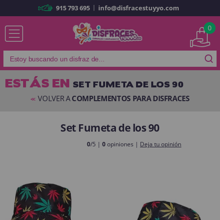
|
915 793 695
info@disfracestuyyo.com
Ya soy cliente
0
ESTÁS EN
SET FUMETA DE LOS 90
Recordarme
¿Olvidó su contraseña?
VOLVER A
COMPLEMENTOS PARA DISFRACES
<<
ENTRAR
Set Fumeta de los 90
0
/5 |
0
opiniones |
Deja tu opinión
Es mi primera vez
Soy nuevo
Al crear una cuenta en
disfracestuyyo.com
podrás realizar tus
compras rápidamente en nuestra tienda virtual, revisar el estado de tus
pedidos y consultar tus operaciones anteriores.