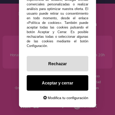
comerciales personalizadas o realizar
análisis para optimizar nuestra oferta. El
usuario puede retirar su consentimiento
en todo momento, desde el enlace
«Política de cookies». También puede
aceptar todas las cookies pulsando el
botón Aceptar y Cerrar. Es posible
rechazarlas todas o seleccionar algunas
de las cookies mediante el botón
¿NECESITAS AYUDA?
Configuración.
915 793 695
Horario de Lunes a Sábados de 10 a 14h y de 17 a 20h
info@disfracestuyyo.com
Rechazar
· Quiénes somos
· Condiciones de uso
· Cómo comprar
· Política de privacidad
Aceptar y cerrar
· Envíos y Devoluciones
· Política de cookies
· Blog
· Aviso Legal
Modifica tu configuración