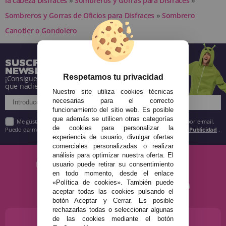
la cabeza Disfraces
»
Sombreros y Gorras para Disfraces
»
Sombreros y Gorras de Oficios para Disfraces
»
Sombrero
Canotier o Gondolero
SUSCRÍBETE A NUESTRA
NEWSLETTER
Respetamos tu privacidad
¡Consigue descuentos y entérate de todo antes
que nadie!
Nuestro site utiliza cookies técnicas
necesarias para el correcto
funcionamiento del sitio web. Es posible
que además se utilicen otras categorías
Me gustaría recibir descuentos exclusivos, novedades y tendencias por e-mail.
de cookies para personalizar la
Puedo darme de baja cuando quiera según lo recogido en la
Política de Publicidad
.
experiencia de usuario, divulgar ofertas
comerciales personalizadas o realizar
análisis para optimizar nuestra oferta. El
usuario puede retirar su consentimiento
en todo momento, desde el enlace
«Política de cookies». También puede
aceptar todas las cookies pulsando el
botón Aceptar y Cerrar. Es posible
rechazarlas todas o seleccionar algunas
de las cookies mediante el botón
¿NECESITAS AYUDA?