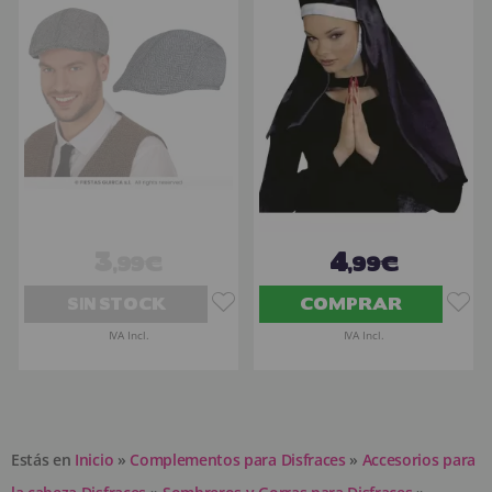
3
4
,99€
,99€
SIN STOCK
COMPRAR
IVA Incl.
IVA Incl.
Estás en
Inicio
»
Complementos para Disfraces
»
Accesorios para