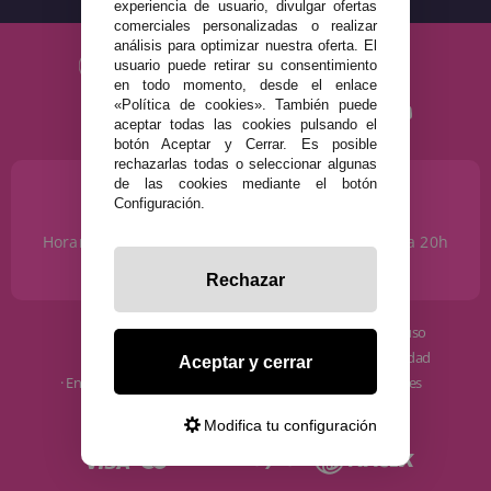
experiencia de usuario, divulgar ofertas
comerciales personalizadas o realizar
análisis para optimizar nuestra oferta. El
usuario puede retirar su consentimiento
en todo momento, desde el enlace
«Política de cookies». También puede
aceptar todas las cookies pulsando el
botón Aceptar y Cerrar. Es posible
rechazarlas todas o seleccionar algunas
de las cookies mediante el botón
¿NECESITAS AYUDA?
Configuración.
915 793 695
Horario de Lunes a Sábados de 10 a 14h y de 17 a 20h
info@disfracestuyyo.com
Rechazar
· Quiénes somos
· Condiciones de uso
· Cómo comprar
· Política de privacidad
Aceptar y cerrar
· Envíos y Devoluciones
· Política de cookies
· Blog
· Aviso Legal
Modifica tu configuración