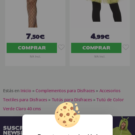
7
4
,50€
,99€
COMPRAR
COMPRAR
IVA Incl.
IVA Incl.
Estás en
Inicio
»
Complementos para Disfraces
»
Accesorios
Textiles para Disfraces
»
Tutús para Disfraces
»
Tutú de Color
Verde Claro 40 cms
SUSCRÍBETE A NUESTRA
NEWSLETTER