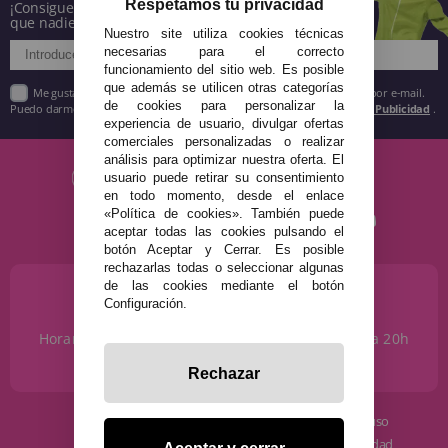
Respetamos tu privacidad
¡Consigue descuentos y entérate de todo antes
que nadie!
Nuestro site utiliza cookies técnicas
necesarias para el correcto
funcionamiento del sitio web. Es posible
que además se utilicen otras categorías
Me gustaría recibir descuentos exclusivos, novedades y tendencias por e-mail.
de cookies para personalizar la
Puedo darme de baja cuando quiera según lo recogido en la
Política de Publicidad
.
experiencia de usuario, divulgar ofertas
comerciales personalizadas o realizar
análisis para optimizar nuestra oferta. El
usuario puede retirar su consentimiento
en todo momento, desde el enlace
«Política de cookies». También puede
aceptar todas las cookies pulsando el
botón Aceptar y Cerrar. Es posible
rechazarlas todas o seleccionar algunas
de las cookies mediante el botón
¿NECESITAS AYUDA?
Configuración.
915 793 695
Horario de Lunes a Sábados de 10 a 14h y de 17 a 20h
info@disfracestuyyo.com
Rechazar
· Quiénes somos
· Condiciones de uso
· Cómo comprar
· Política de privacidad