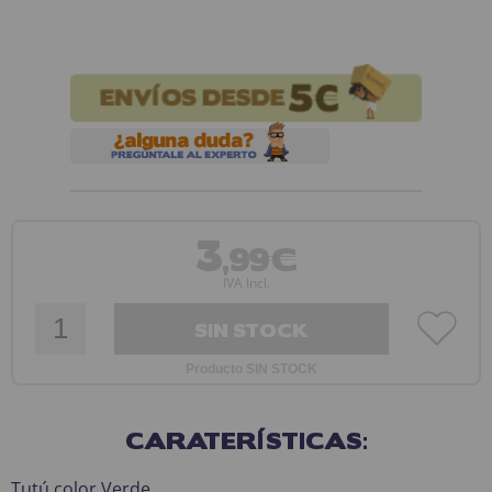
3
,99€
IVA Incl.
SIN STOCK
Producto SIN STOCK
CARATERÍSTICAS:
Tutú color Verde