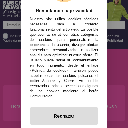
SUSCRÍBETE A NUESTRA
NEWSLETTER
Respetamos tu privacidad
¡Consigue descuentos y entérate de todo antes
que nadie!
Nuestro site utiliza cookies técnicas
necesarias para el correcto
funcionamiento del sitio web. Es posible
que además se utilicen otras categorías
Me gustaría recibir descuentos exclusivos, novedades y tendencias por e-mail.
de cookies para personalizar la
Puedo darme de baja cuando quiera según lo recogido en la
Política de Publicidad
.
experiencia de usuario, divulgar ofertas
comerciales personalizadas o realizar
análisis para optimizar nuestra oferta. El
usuario puede retirar su consentimiento
en todo momento, desde el enlace
«Política de cookies». También puede
aceptar todas las cookies pulsando el
botón Aceptar y Cerrar. Es posible
rechazarlas todas o seleccionar algunas
de las cookies mediante el botón
¿NECESITAS AYUDA?
Configuración.
915 793 695
Horario de Lunes a Sábados de 10 a 14h y de 17 a 20h
info@disfracestuyyo.com
Rechazar