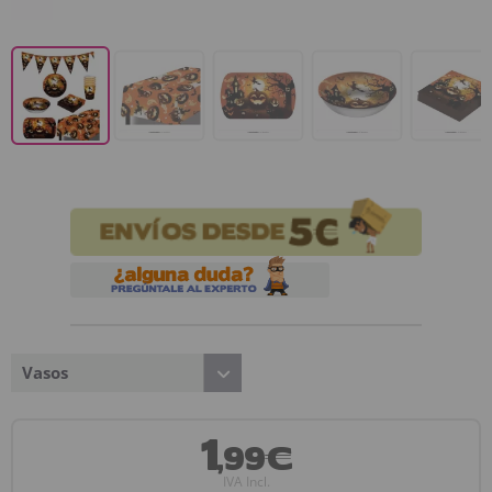
Vasos
1
,99€
IVA Incl.