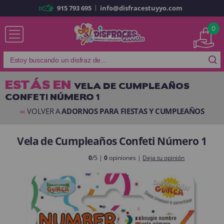
|
915 793 695
info@disfracestuyyo.com
Ya soy cliente
0
ESTÁS EN
VELA DE CUMPLEAÑOS
CONFETI NÚMERO 1
Recordarme
¿Olvidó su contraseña?
VOLVER A
ADORNOS PARA FIESTAS Y CUMPLEAÑOS
<<
ENTRAR
Vela de Cumpleaños Confeti Número 1
Es mi primera vez
0
/5 |
0
opiniones |
Deja tu opinión
Soy nuevo
Al crear una cuenta en
disfracestuyyo.com
podrás realizar tus
compras rápidamente en nuestra tienda virtual, revisar el estado de tus
pedidos y consultar tus operaciones anteriores.