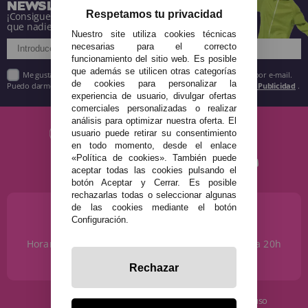
NEWSLETTER
Respetamos tu privacidad
¡Consigue descuentos y entérate de todo antes
que nadie!
Nuestro site utiliza cookies técnicas
necesarias para el correcto
funcionamiento del sitio web. Es posible
que además se utilicen otras categorías
Me gustaría recibir descuentos exclusivos, novedades y tendencias por e-mail.
de cookies para personalizar la
Puedo darme de baja cuando quiera según lo recogido en la
Política de Publicidad
.
experiencia de usuario, divulgar ofertas
comerciales personalizadas o realizar
análisis para optimizar nuestra oferta. El
usuario puede retirar su consentimiento
en todo momento, desde el enlace
«Política de cookies». También puede
aceptar todas las cookies pulsando el
botón Aceptar y Cerrar. Es posible
rechazarlas todas o seleccionar algunas
de las cookies mediante el botón
¿NECESITAS AYUDA?
Configuración.
915 793 695
Horario de Lunes a Sábados de 10 a 14h y de 17 a 20h
info@disfracestuyyo.com
Rechazar
· Quiénes somos
· Condiciones de uso