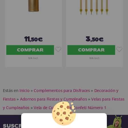
11
3
,50€
,50€
COMPRAR
COMPRAR
IVA Incl.
IVA Incl.
Estás en
Inicio
»
Complementos para Disfraces
»
Decoración y
Fiestas
»
Adornos para Fiestas y Cumpleaños
»
Velas para Fiestas
y Cumpleaños
»
Vela de Cumpleaños Confeti Número 1
SUSCRÍBETE A NUESTRA