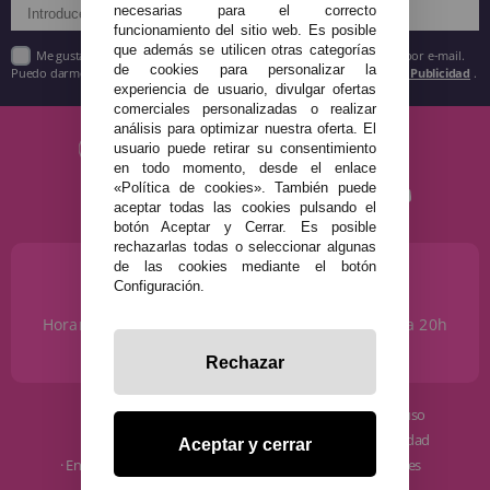
necesarias para el correcto
funcionamiento del sitio web. Es posible
que además se utilicen otras categorías
Me gustaría recibir descuentos exclusivos, novedades y tendencias por e-mail.
de cookies para personalizar la
Puedo darme de baja cuando quiera según lo recogido en la
Política de Publicidad
.
experiencia de usuario, divulgar ofertas
comerciales personalizadas o realizar
análisis para optimizar nuestra oferta. El
usuario puede retirar su consentimiento
en todo momento, desde el enlace
«Política de cookies». También puede
aceptar todas las cookies pulsando el
botón Aceptar y Cerrar. Es posible
rechazarlas todas o seleccionar algunas
de las cookies mediante el botón
¿NECESITAS AYUDA?
Configuración.
915 793 695
Horario de Lunes a Sábados de 10 a 14h y de 17 a 20h
info@disfracestuyyo.com
Rechazar
· Quiénes somos
· Condiciones de uso
· Cómo comprar
· Política de privacidad
Aceptar y cerrar
· Envíos y Devoluciones
· Política de cookies
· Blog
· Aviso Legal