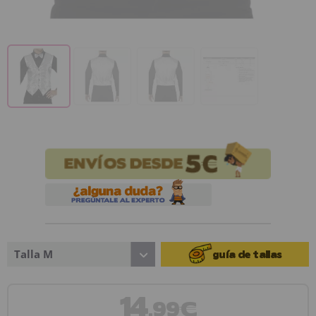
Talla M
guía de tallas
14
,99€