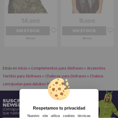
14
9
,99€
,99€
SIN STOCK
SIN STOCK
IVA Incl.
IVA Incl.
Estás en
Inicio
»
Complementos para Disfraces
»
Accesorios
Textiles para Disfraces
»
Chalecos para Disfraces
»
Chaleco
Lentejuelas para Adultos Plateado ^
SUSCRÍBETE A NUESTRA
NEWSLETTER
Respetamos tu privacidad
¡Consigue descuentos y entérate de todo antes
que nadie!
Nuestro site utiliza cookies técnicas