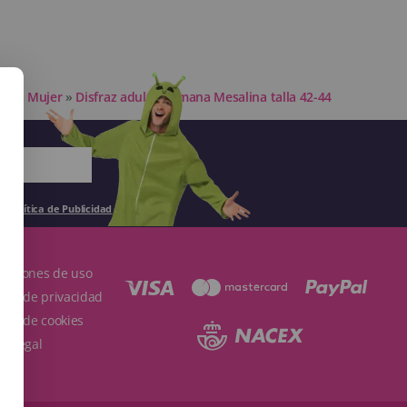
 para Mujer
»
Disfraz adulta Romana Mesalina talla 42-44
la
Política de Publicidad
.
ndiciones de uso
ítica de privacidad
ítica de cookies
so Legal