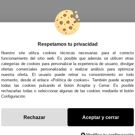
races Históricos para Mujer
»
Disfraces Romanos, Egipcios y Griegos
Respetamos tu privacidad
TRA NEWSLETTER
Nuestro site utiliza cookies técnicas necesarias para el correcto
de todo antes que nadie!
funcionamiento del sitio web. Es posible que además se utilicen otras
categorías de cookies para personalizar la experiencia de usuario, divulgar
edades y tendencias por e-mail. Puedo darme de baja cuando quiera según lo recogido en 
ofertas comerciales personalizadas o realizar análisis para optimizar
nuestra oferta. El usuario puede retirar su consentimiento en todo
momento, desde el enlace «Política de cookies». También puede aceptar
todas las cookies pulsando el botón Aceptar y Cerrar. Es posible
ITAS AYUDA?
· Quiénes somos
· Co
rechazarlas todas o seleccionar algunas de las cookies mediante el botón
Configuración.
695
· Cómo comprar
· Pol
es a Sábados de 10 a 14h y de 17 a 20h
· Envíos y Devoluciones
· Pol
racestuyyo.com
· Blog
· Avi
Rechazar
Aceptar y cerrar
Modifica tu configuración