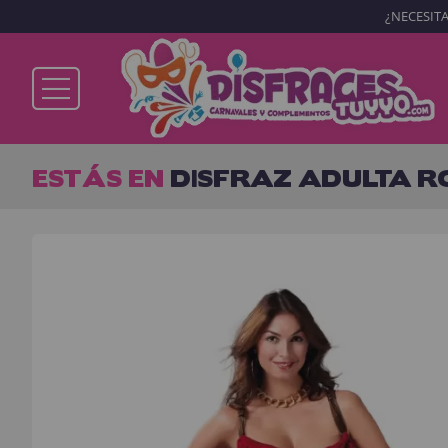
¿NECESITA
Ya soy cliente
ESTÁS EN
DISFRAZ ADULTA R
Recordarme
¿Olvidó su contraseña?
ENTRAR