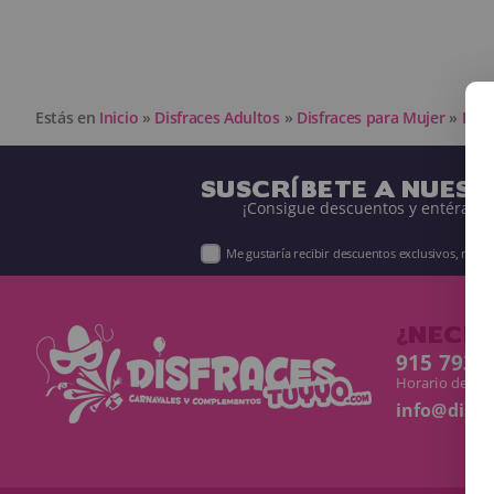
Estás en
Inicio
»
Disfraces Adultos
»
Disfraces para Mujer
»
Disf
SUSCRÍBETE A NUES
¡Consigue descuentos y entérate 
Me gustaría recibir descuentos exclusivos, nov
¿NECES
915 793 
Horario de Lun
info@disf