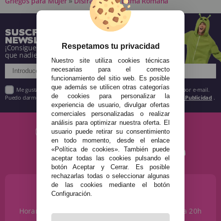
Griegos para Mujer
»
Disfraz adulto Dama Romana
SUSCRÍBETE A NUESTRA
NEWSLETTER
Respetamos tu privacidad
¡Consigue descuentos y entérate de todo antes
que nadie!
Nuestro site utiliza cookies técnicas
necesarias para el correcto
funcionamiento del sitio web. Es posible
que además se utilicen otras categorías
Me gustaría recibir descuentos exclusivos, novedades y tendencias por e-mail.
de cookies para personalizar la
Puedo darme de baja cuando quiera según lo recogido en la
Política de Publicidad
.
experiencia de usuario, divulgar ofertas
comerciales personalizadas o realizar
análisis para optimizar nuestra oferta. El
usuario puede retirar su consentimiento
en todo momento, desde el enlace
«Política de cookies». También puede
aceptar todas las cookies pulsando el
botón Aceptar y Cerrar. Es posible
rechazarlas todas o seleccionar algunas
de las cookies mediante el botón
¿NECESITAS AYUDA?
Configuración.
915 793 695
Horario de Lunes a Sábados de 10 a 14h y de 17 a 20h