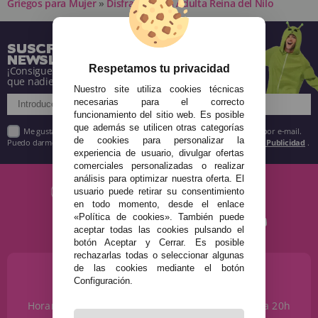
Griegos para Mujer
»
Disfraz Egipcia Adulta Reina del Nilo
SUSCRÍBETE A NUESTRA
NEWSLETTER
Respetamos tu privacidad
¡Consigue descuentos y entérate de todo antes
que nadie!
Nuestro site utiliza cookies técnicas
necesarias para el correcto
funcionamiento del sitio web. Es posible
que además se utilicen otras categorías
Me gustaría recibir descuentos exclusivos, novedades y tendencias por e-mail.
de cookies para personalizar la
Puedo darme de baja cuando quiera según lo recogido en la
Política de Publicidad
.
experiencia de usuario, divulgar ofertas
comerciales personalizadas o realizar
análisis para optimizar nuestra oferta. El
usuario puede retirar su consentimiento
en todo momento, desde el enlace
«Política de cookies». También puede
aceptar todas las cookies pulsando el
botón Aceptar y Cerrar. Es posible
rechazarlas todas o seleccionar algunas
de las cookies mediante el botón
¿NECESITAS AYUDA?
Configuración.
915 793 695
Horario de Lunes a Sábados de 10 a 14h y de 17 a 20h