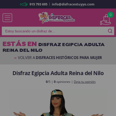
|
915 793 695
info@disfracestuyyo.com
Ya soy cliente
0
ESTÁS EN
DISFRAZ EGIPCIA ADULTA
REINA DEL NILO
Recordarme
¿Olvidó su contraseña?
VOLVER A
DISFRACES HISTÓRICOS PARA MUJER
<<
ENTRAR
Disfraz Egipcia Adulta Reina del Nilo
Es mi primera vez
0
/5 |
0
opiniones |
Deja tu opinión
Soy nuevo
Al crear una cuenta en
disfracestuyyo.com
podrás realizar tus
compras rápidamente en nuestra tienda virtual, revisar el estado de tus
pedidos y consultar tus operaciones anteriores.