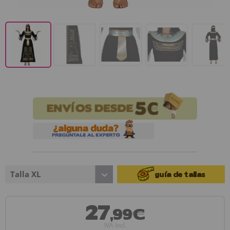
Talla XL
guía de tallas
27
,99€
IVA Incl.