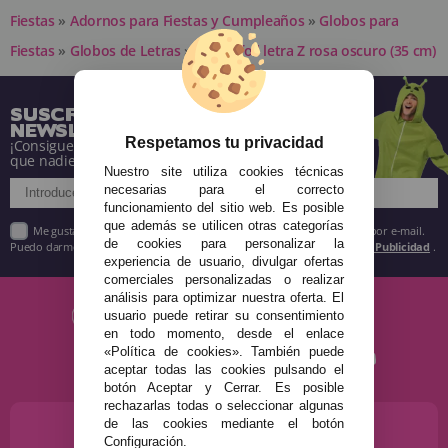
Fiestas
»
Adornos para Fiestas y Cumpleaños
»
Globos para
Fiestas
»
Globos de Letras
»
Globo foil letra Z rosa oscuro (35 cm)
SUSCRÍBETE A NUESTRA
NEWSLETTER
Respetamos tu privacidad
¡Consigue descuentos y entérate de todo antes
que nadie!
Nuestro site utiliza cookies técnicas
necesarias para el correcto
funcionamiento del sitio web. Es posible
que además se utilicen otras categorías
Me gustaría recibir descuentos exclusivos, novedades y tendencias por e-mail.
de cookies para personalizar la
Puedo darme de baja cuando quiera según lo recogido en la
Política de Publicidad
.
experiencia de usuario, divulgar ofertas
comerciales personalizadas o realizar
análisis para optimizar nuestra oferta. El
usuario puede retirar su consentimiento
en todo momento, desde el enlace
«Política de cookies». También puede
aceptar todas las cookies pulsando el
botón Aceptar y Cerrar. Es posible
rechazarlas todas o seleccionar algunas
de las cookies mediante el botón
¿NECESITAS AYUDA?
Configuración.