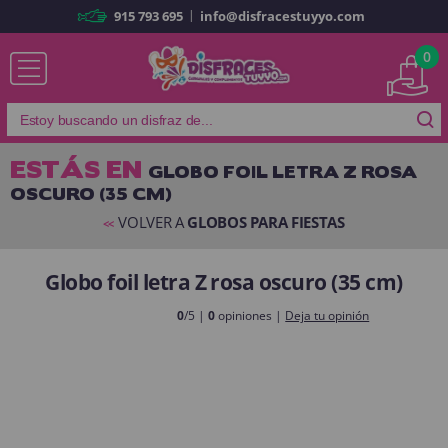
|
915 793 695
info@disfracestuyyo.com
Ya soy cliente
0
ESTÁS EN
GLOBO FOIL LETRA Z ROSA
OSCURO (35 CM)
Recordarme
¿Olvidó su contraseña?
VOLVER A
GLOBOS PARA FIESTAS
<<
ENTRAR
Globo foil letra Z rosa oscuro (35 cm)
Es mi primera vez
0
/5 |
0
opiniones |
Deja tu opinión
Soy nuevo
Al crear una cuenta en
disfracestuyyo.com
podrás realizar tus
compras rápidamente en nuestra tienda virtual, revisar el estado de tus
pedidos y consultar tus operaciones anteriores.