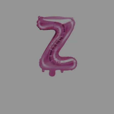
¡Adelante! Te estabamos esperando.
CREAR CUENTA