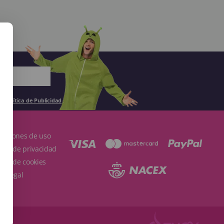
la
Política de Publicidad
.
ndiciones de uso
ítica de privacidad
ítica de cookies
so Legal