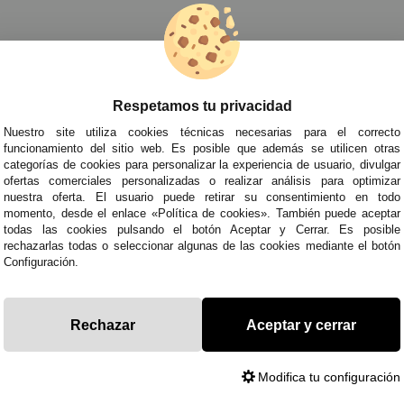
Pelucas de Lujo
»
Peluca Fever Ashley
Respetamos tu privacidad
TRA NEWSLETTER
Nuestro site utiliza cookies técnicas necesarias para el correcto
de todo antes que nadie!
funcionamiento del sitio web. Es posible que además se utilicen otras
categorías de cookies para personalizar la experiencia de usuario, divulgar
edades y tendencias por e-mail. Puedo darme de baja cuando quiera según lo recogido en 
ofertas comerciales personalizadas o realizar análisis para optimizar
nuestra oferta. El usuario puede retirar su consentimiento en todo
momento, desde el enlace «Política de cookies». También puede aceptar
todas las cookies pulsando el botón Aceptar y Cerrar. Es posible
ITAS AYUDA?
· Quiénes somos
· Co
rechazarlas todas o seleccionar algunas de las cookies mediante el botón
Configuración.
695
· Cómo comprar
· Pol
es a Sábados de 10 a 14h y de 17 a 20h
· Envíos y Devoluciones
· Pol
racestuyyo.com
· Blog
· Avi
Rechazar
Aceptar y cerrar
Modifica tu configuración
ados