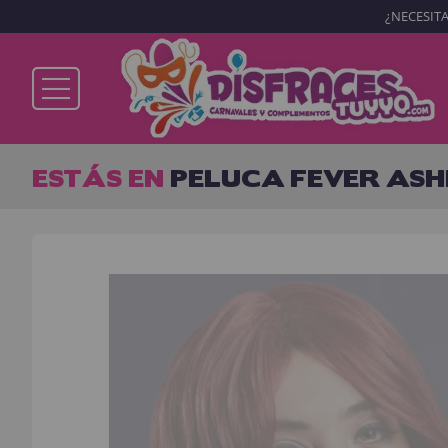
¿NECESITA
Ya soy cliente
ESTÁS EN
PELUCA FEVER ASH
Recordarme
¿Olvidó su contraseña?
ENTRAR