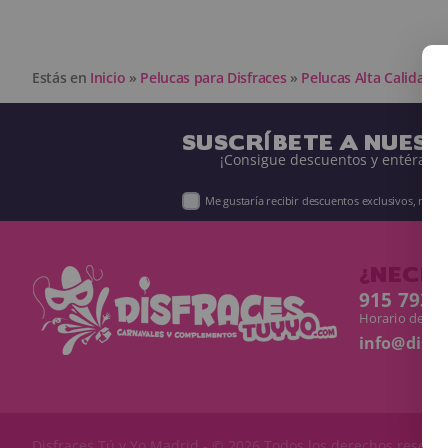
Estás en
Inicio
»
Pelucas para Disfraces
»
Pelucas Alta Calidad
»
SUSCRÍBETE A NUES
¡Consigue descuentos y entérate 
Me gustaría recibir descuentos exclusivos, nov
¿NECES
915 793 
Horario de Lun
info@disf
Disfraces Tú y Yo
Madrid - © 2026 Todos los derechos reserv